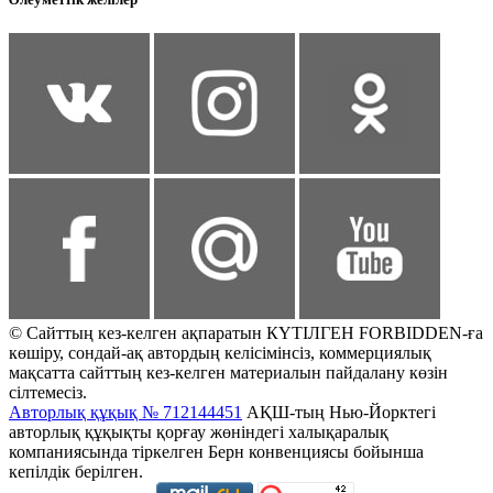
© Сайттың кез-келген ақпаратын КҮТІЛГЕН FORBIDDEN-ға
көшіру, сондай-ақ автордың келісімінсіз, коммерциялық
мақсатта сайттың кез-келген материалын пайдалану көзін
сілтемесіз.
Авторлық құқық № 712144451
АҚШ-тың Нью-Йорктегі
авторлық құқықты қорғау жөніндегі халықаралық
компаниясында тіркелген Берн конвенциясы бойынша
кепілдік берілген.