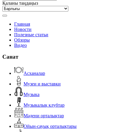
Қаланы таңдаңыз
Главная
Новости
Полезные статьи
Обзоры
Видео
Санат
Асханалар
Музеи и выставки
Музыка
Музыкалық клубтар
Мәдени орталықтар
Ойын-сауық орталықтары