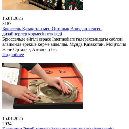
15.01.2025
3187
Брюссель Қазақстан мен Орталық Азиядан келген
дизайнерлер көрмесін өткізеді
Брюссельде әйгілі espace Intermediare галереясындағы саблон
алаңында ерекше көрме ашылды. Мұнда Қазақстан, Моңғолия
және Орталық Азияның бас
Подробнее
15.01.2025
2934
Қазақстан Ресей мұражайларынан тарихи жәдігерлердің