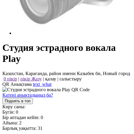
Студия эстрадного вокала
Play
Казахстан, Караганда, район имени Казыбек би, Новый город
0 пікір
|
пікір Жазу
|
қалау
|
салыстыру
QR Анықтама
text_what
Қатені анықтадыңыз ба?
Поднять в топ
Көру саны:
Бүгін:
0
Бір аптадан кейін:
0
Айына:
2
Барлық уақытта:
31