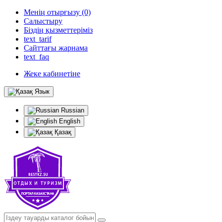
Менің отырғызу (0)
Салыстыру
Біздің қызметтеріміз
text_tarif
Сайттағы жарнама
text_faq
Жеке кабинетіне
Язык
Russian
English
Қазақ