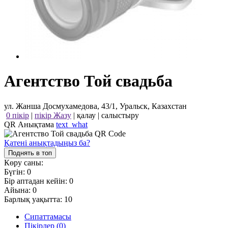
Агентство Той свадьба
ул. Жанша Досмухамедова, 43/1, Уральск, Казахстан
0 пікір
|
пікір Жазу
|
қалау
|
салыстыру
QR Анықтама
text_what
Қатені анықтадыңыз ба?
Поднять в топ
Көру саны:
Бүгін:
0
Бір аптадан кейін:
0
Айына:
0
Барлық уақытта:
10
Сипаттамасы
Пікірлер (0)