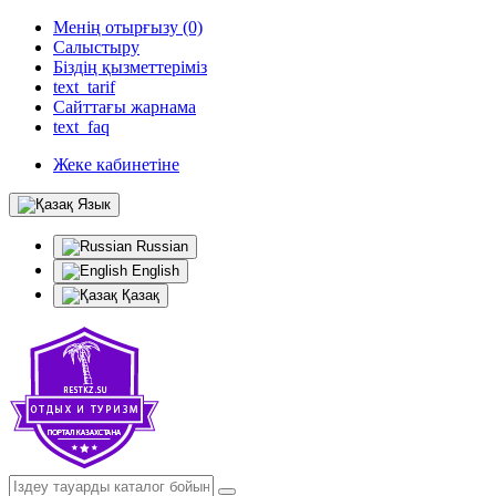
Менің отырғызу (0)
Салыстыру
Біздің қызметтеріміз
text_tarif
Сайттағы жарнама
text_faq
Жеке кабинетіне
Язык
Russian
English
Қазақ