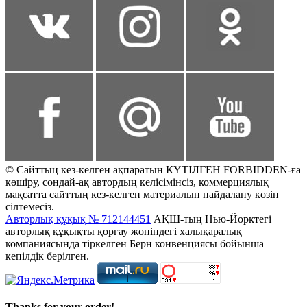
© Сайттың кез-келген ақпаратын КҮТІЛГЕН FORBIDDEN-ға
көшіру, сондай-ақ автордың келісімінсіз, коммерциялық
мақсатта сайттың кез-келген материалын пайдалану көзін
сілтемесіз.
Авторлық құқық № 712144451
АҚШ-тың Нью-Йорктегі
авторлық құқықты қорғау жөніндегі халықаралық
компаниясында тіркелген Берн конвенциясы бойынша
кепілдік берілген.
Thanks for your order!