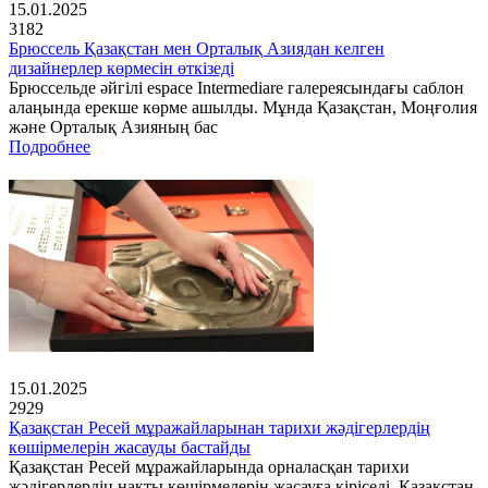
15.01.2025
3182
Брюссель Қазақстан мен Орталық Азиядан келген
дизайнерлер көрмесін өткізеді
Брюссельде әйгілі espace Intermediare галереясындағы саблон
алаңында ерекше көрме ашылды. Мұнда Қазақстан, Моңғолия
және Орталық Азияның бас
Подробнее
15.01.2025
2929
Қазақстан Ресей мұражайларынан тарихи жәдігерлердің
көшірмелерін жасауды бастайды
Қазақстан Ресей мұражайларында орналасқан тарихи
жәдігерлердің нақты көшірмелерін жасауға кіріседі. Қазақстан