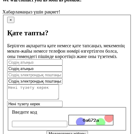
Хабарламаңыз үшін рақмет!
×
Қате тапты?
Берілген ақпаратта қате немесе қате тапсаңыз, мекеменің
мекен-жайы немесе телефон нөмірі өзгертілген болса,
оны төмендегі пішінде көрсетіңіз және оны түзетеміз.
Введите код
Модераторға жіберу