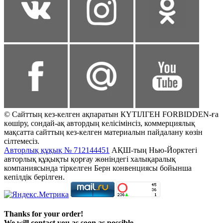
© Сайттың кез-келген ақпаратын КҮТІЛГЕН FORBIDDEN-ға
көшіру, сондай-ақ автордың келісімінсіз, коммерциялық
мақсатта сайттың кез-келген материалын пайдалану көзін
сілтемесіз.
Авторлық құқық № 712144451
АҚШ-тың Нью-Йорктегі
авторлық құқықты қорғау жөніндегі халықаралық
компаниясында тіркелген Берн конвенциясы бойынша
кепілдік берілген.
Thanks for your order!
We will contact you as soon as possible.