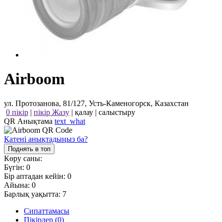
Airboom
ул. Протозанова, 81/127, Усть-Каменогорск, Казахстан
0 пікір
|
пікір Жазу
|
қалау
|
салыстыру
QR Анықтама
text_what
Қатені анықтадыңыз ба?
Поднять в топ
Көру саны:
Бүгін:
0
Бір аптадан кейін:
0
Айына:
0
Барлық уақытта:
7
Сипаттамасы
Пікірлер (0)