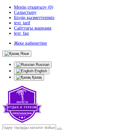
Менің отырғызу (0)
Салыстыру
Біздің қызметтеріміз
text_tarif
Сайттағы жарнама
text_faq
Жеке кабинетіне
Язык
Russian
English
Қазақ