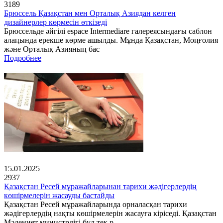
3189
Брюссель Қазақстан мен Орталық Азиядан келген
дизайнерлер көрмесін өткізеді
Брюссельде әйгілі espace Intermediare галереясындағы саблон
алаңында ерекше көрме ашылды. Мұнда Қазақстан, Моңғолия
және Орталық Азияның бас
Подробнее
15.01.2025
2937
Қазақстан Ресей мұражайларынан тарихи жәдігерлердің
көшірмелерін жасауды бастайды
Қазақстан Ресей мұражайларында орналасқан тарихи
жәдігерлердің нақты көшірмелерін жасауға кіріседі. Қазақстан
Мәдениет министрлігі бұл тек р