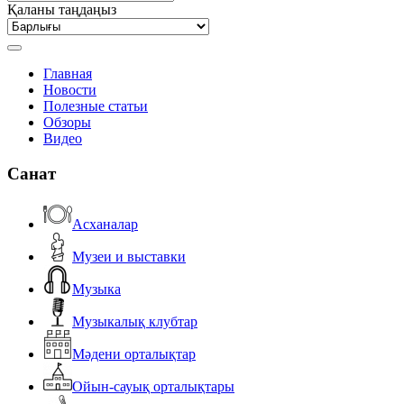
Қаланы таңдаңыз
Главная
Новости
Полезные статьи
Обзоры
Видео
Санат
Асханалар
Музеи и выставки
Музыка
Музыкалық клубтар
Мәдени орталықтар
Ойын-сауық орталықтары