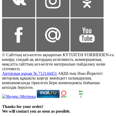
© Сайттың кез-келген ақпаратын КҮТІЛГЕН FORBIDDEN-ға
көшіру, сондай-ақ автордың келісімінсіз, коммерциялық
мақсатта сайттың кез-келген материалын пайдалану көзін
сілтемесіз.
Авторлық құқық № 712144451
АҚШ-тың Нью-Йорктегі
авторлық құқықты қорғау жөніндегі халықаралық
компаниясында тіркелген Берн конвенциясы бойынша
кепілдік берілген.
Thanks for your order!
We will contact you as soon as possible.