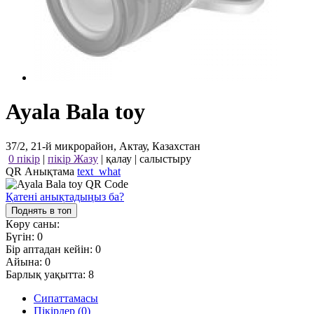
Ayala Bala toy
37/2, 21-й микрорайон, Актау, Казахстан
0 пікір
|
пікір Жазу
|
қалау
|
салыстыру
QR Анықтама
text_what
Қатені анықтадыңыз ба?
Поднять в топ
Көру саны:
Бүгін:
0
Бір аптадан кейін:
0
Айына:
0
Барлық уақытта:
8
Сипаттамасы
Пікірлер (0)