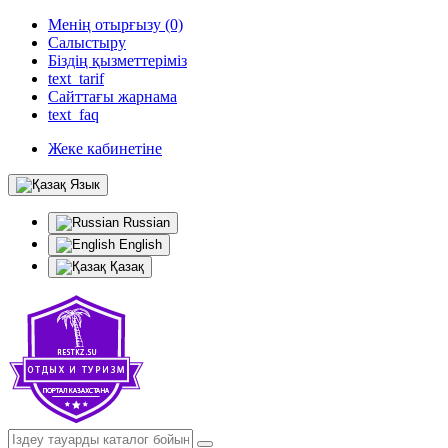
Менің отырғызу (0)
Салыстыру
Біздің қызметтеріміз
text_tarif
Сайттағы жарнама
text_faq
Жеке кабинетіне
Язык
Russian
English
Қазақ