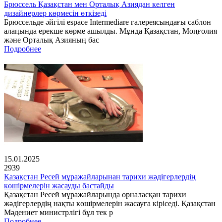
Брюссель Қазақстан мен Орталық Азиядан келген
дизайнерлер көрмесін өткізеді
Брюссельде әйгілі espace Intermediare галереясындағы саблон
алаңында ерекше көрме ашылды. Мұнда Қазақстан, Моңғолия
және Орталық Азияның бас
Подробнее
15.01.2025
2939
Қазақстан Ресей мұражайларынан тарихи жәдігерлердің
көшірмелерін жасауды бастайды
Қазақстан Ресей мұражайларында орналасқан тарихи
жәдігерлердің нақты көшірмелерін жасауға кіріседі. Қазақстан
Мәдениет министрлігі бұл тек р
Подробнее