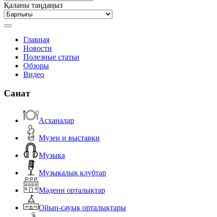
Қаланы таңдаңыз
Главная
Новости
Полезные статьи
Обзоры
Видео
Санат
Асханалар
Музеи и выставки
Музыка
Музыкалық клубтар
Мәдени орталықтар
Ойын-сауық орталықтары