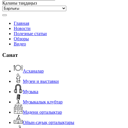
Қаланы таңдаңыз
Главная
Новости
Полезные статьи
Обзоры
Видео
Санат
Асханалар
Музеи и выставки
Музыка
Музыкалық клубтар
Мәдени орталықтар
Ойын-сауық орталықтары