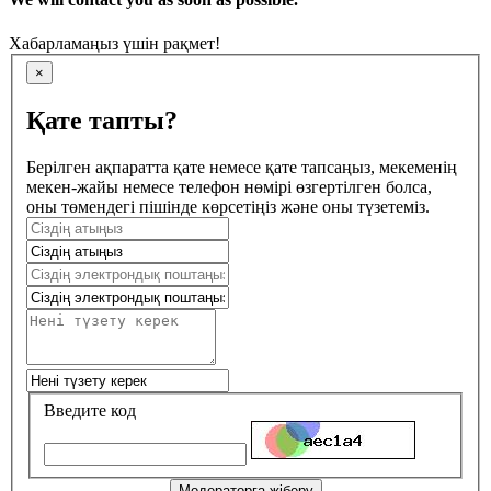
Хабарламаңыз үшін рақмет!
×
Қате тапты?
Берілген ақпаратта қате немесе қате тапсаңыз, мекеменің
мекен-жайы немесе телефон нөмірі өзгертілген болса,
оны төмендегі пішінде көрсетіңіз және оны түзетеміз.
Введите код
Модераторға жіберу