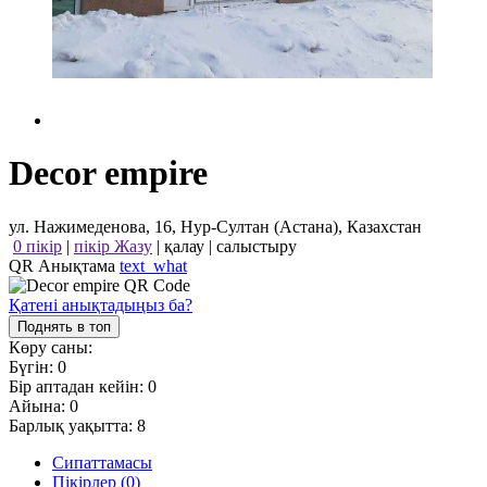
Decor empire
ул. Нажимеденова, 16, Нур-Султан (Астана), Казахстан
0 пікір
|
пікір Жазу
|
қалау
|
салыстыру
QR Анықтама
text_what
Қатені анықтадыңыз ба?
Поднять в топ
Көру саны:
Бүгін:
0
Бір аптадан кейін:
0
Айына:
0
Барлық уақытта:
8
Сипаттамасы
Пікірлер (0)