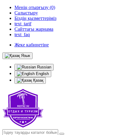
Менің отырғызу (0)
Салыстыру
Біздің қызметтеріміз
text_tarif
Сайттағы жарнама
text_faq
Жеке кабинетіне
Язык
Russian
English
Қазақ