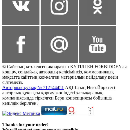
© Сайттың кез-келген ақпаратын КҮТІЛГЕН FORBIDDEN-ға
көшіру, сондай-ақ автордың келісімінсіз, коммерциялық
мақсатта сайттың кез-келген материалын пайдалану көзін
сілтемесіз.
Авторлық құқық № 712144451
АҚШ-тың Нью-Йорктегі
авторлық құқықты қорғау жөніндегі халықаралық
компаниясында тіркелген Берн конвенциясы бойынша
кепілдік берілген.
Thanks for your order!
We will contact you as soon as possible.