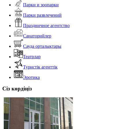
Парки и зоопарки
Парки развлечений
Праздничное агентство
Санаторийлер
Сауда орталықтары
Театрлар
Туристік агенттік
Эротика
Сіз көрдіңіз