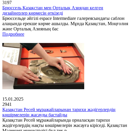
3197
Брюссель Қазақстан мен Орталық Азиядан келген
дизайнерлер көрмесін өткізеді
Брюссельде әйгілі espace Intermediare галереясындағы саблон
алаңында ерекше көрме ашылды. Мұнда Қазақстан, Моңғолия
және Орталық Азияның бас
Подробнее
15.01.2025
2941
Қазақстан Ресей мұражайларынан тарихи жәдігерлердің
көшірмелерін жасауды бастайды
Қазақстан Ресей мұражайларында орналасқан тарихи
жәдігерлердің нақты көшірмелерін жасауға кіріседі. Қазақстан
Мәдениет министрлігі бұл тек р