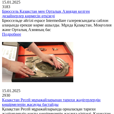
15.01.2025
3183
Брюссель Қазақстан мен Орталық Азиядан келген
дизайнерлер көрмесін өткізеді
Брюссельде әйгілі espace Intermediare галереясындағы саблон
алаңында ерекше көрме ашылды. Мұнда Қазақстан, Моңғолия
және Орталық Азияның бас
Подробнее
15.01.2025
2930
Қазақстан Ресей мұражайларынан тарихи жәдігерлердің
көшірмелерін жасауды бастайды
Қазақстан Ресей мұражайларында орналасқан тарихи
жәдігерлердің нақты көшірмелерін жасауға кіріседі. Қазақстан