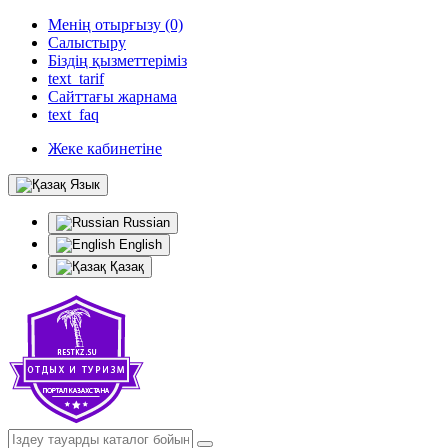
Менің отырғызу (0)
Салыстыру
Біздің қызметтеріміз
text_tarif
Сайттағы жарнама
text_faq
Жеке кабинетіне
Язык
Russian
English
Қазақ