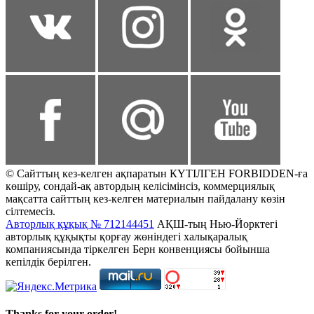
© Сайттың кез-келген ақпаратын КҮТІЛГЕН FORBIDDEN-ға
көшіру, сондай-ақ автордың келісімінсіз, коммерциялық
мақсатта сайттың кез-келген материалын пайдалану көзін
сілтемесіз.
Авторлық құқық № 712144451
АҚШ-тың Нью-Йорктегі
авторлық құқықты қорғау жөніндегі халықаралық
компаниясында тіркелген Берн конвенциясы бойынша
кепілдік берілген.
Thanks for your order!