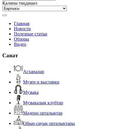
Қаланы таңдаңыз
Главная
Новости
Полезные статьи
Обзоры
Видео
Санат
Асханалар
Музеи и выставки
Музыка
Музыкалық клубтар
Мәдени орталықтар
Ойын-сауық орталықтары