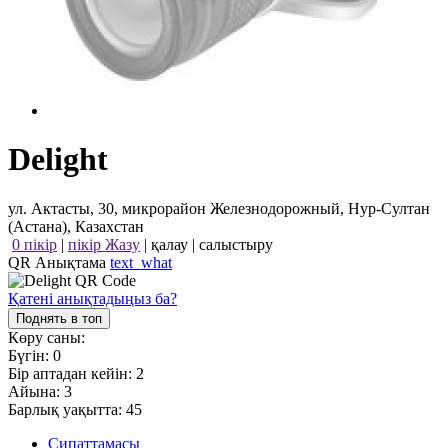
Delight
ул. Актасты, 30, микрорайон Железнодорожный, Нур-Султан
(Астана), Казахстан
0 пікір
|
пікір Жазу
|
қалау
|
салыстыру
QR Анықтама
text_what
Қатені анықтадыңыз ба?
Поднять в топ
Көру саны:
Бүгін:
0
Бір аптадан кейін:
2
Айына:
3
Барлық уақытта:
45
Сипаттамасы