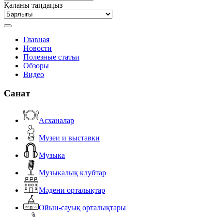
Қаланы таңдаңыз
Главная
Новости
Полезные статьи
Обзоры
Видео
Санат
Асханалар
Музеи и выставки
Музыка
Музыкалық клубтар
Мәдени орталықтар
Ойын-сауық орталықтары