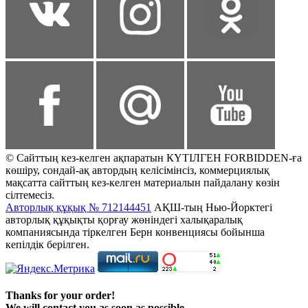
© Сайттың кез-келген ақпаратын КҮТІЛГЕН FORBIDDEN-ға
көшіру, сондай-ақ автордың келісімінсіз, коммерциялық
мақсатта сайттың кез-келген материалын пайдалану көзін
сілтемесіз.
Авторлық құқық № 712144451
АҚШ-тың Нью-Йорктегі
авторлық құқықты қорғау жөніндегі халықаралық
компаниясында тіркелген Берн конвенциясы бойынша
кепілдік берілген.
Thanks for your order!
We will contact you as soon as possible.