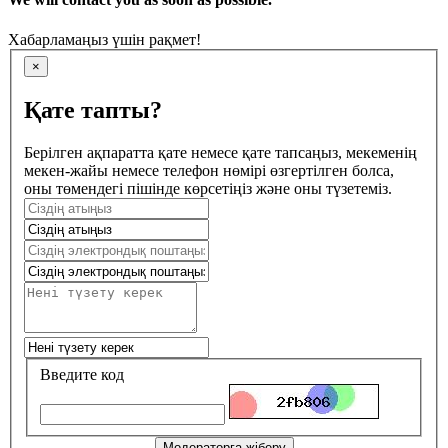
Хабарламаңыз үшін рақмет!
×
Қате тапты?
Берілген ақпаратта қате немесе қате тапсаңыз, мекеменің
мекен-жайы немесе телефон нөмірі өзгертілген болса,
оны төмендегі пішінде көрсетіңіз және оны түзетеміз.
Введите код
Модераторға жіберу