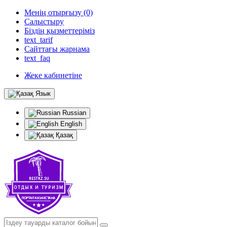
Менің отырғызу (0)
Салыстыру
Біздің қызметтеріміз
text_tarif
Сайттағы жарнама
text_faq
Жеке кабинетіне
Язык
Russian
English
Қазақ