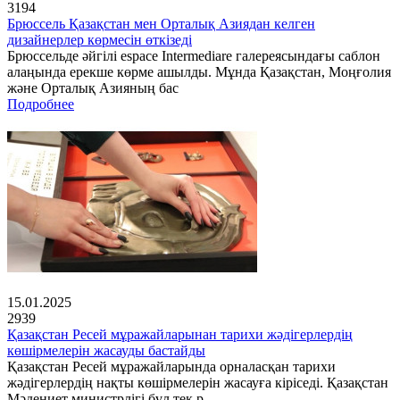
3194
Брюссель Қазақстан мен Орталық Азиядан келген
дизайнерлер көрмесін өткізеді
Брюссельде әйгілі espace Intermediare галереясындағы саблон
алаңында ерекше көрме ашылды. Мұнда Қазақстан, Моңғолия
және Орталық Азияның бас
Подробнее
15.01.2025
2939
Қазақстан Ресей мұражайларынан тарихи жәдігерлердің
көшірмелерін жасауды бастайды
Қазақстан Ресей мұражайларында орналасқан тарихи
жәдігерлердің нақты көшірмелерін жасауға кіріседі. Қазақстан
Мәдениет министрлігі бұл тек р