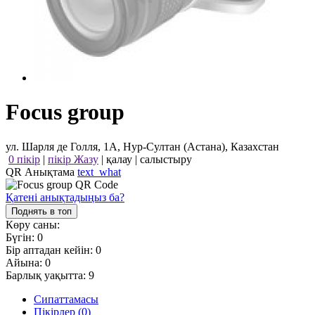
Focus group
ул. Шарля де Голля, 1А, Нур-Султан (Астана), Казахстан
0 пікір
|
пікір Жазу
|
қалау
|
салыстыру
QR Анықтама
text_what
Қатені анықтадыңыз ба?
Поднять в топ
Көру саны:
Бүгін:
0
Бір аптадан кейін:
0
Айына:
0
Барлық уақытта:
9
Сипаттамасы
Пікірлер (0)