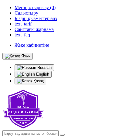
Менің отырғызу (0)
Салыстыру
Біздің қызметтеріміз
text_tarif
Сайттағы жарнама
text_faq
Жеке кабинетіне
Язык
Russian
English
Қазақ