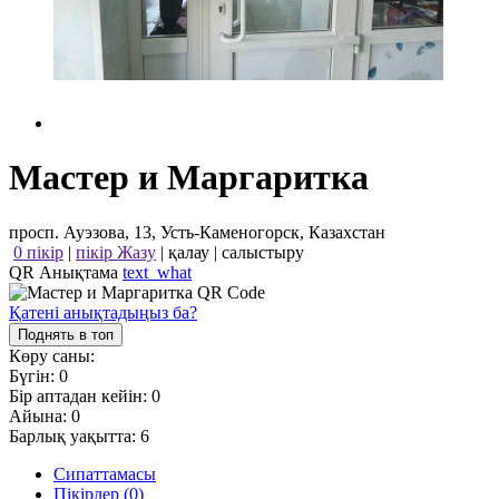
Мастер и Маргаритка
просп. Ауэзова, 13, Усть-Каменогорск, Казахстан
0 пікір
|
пікір Жазу
|
қалау
|
салыстыру
QR Анықтама
text_what
Қатені анықтадыңыз ба?
Поднять в топ
Көру саны:
Бүгін:
0
Бір аптадан кейін:
0
Айына:
0
Барлық уақытта:
6
Сипаттамасы
Пікірлер (0)