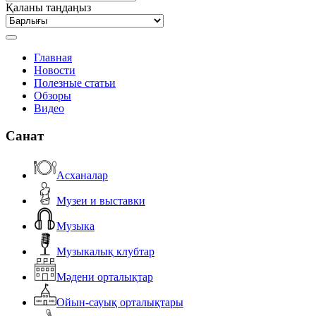
Қаланы таңдаңыз
Главная
Новости
Полезные статьи
Обзоры
Видео
Санат
Асханалар
Музеи и выставки
Музыка
Музыкалық клубтар
Мәдени орталықтар
Ойын-сауық орталықтары