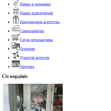
Парки и зоопарки
Парки развлечений
Праздничное агентство
Санаторийлер
Сауда орталықтары
Театрлар
Туристік агенттік
Эротика
Сіз көрдіңіз