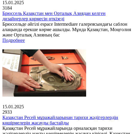
15.01.2025
3184
Брюссель Қазақстан мен Орталық Азиядан келген
дизайнерлер көрмесін өткізеді
Брюссельде әйгілі espace Intermediare галереясындағы саблон
алаңында ерекше көрме ашылды. Мұнда Қазақстан, Моңғолия
және Орталық Азияның бас
Подробнее
15.01.2025
2933
Қазақстан Ресей мұражайларынан тарихи жәдігерлердің
көшірмелерін жасауды бастайды
Қазақстан Ресей мұражайларында орналасқан тарихи
жәдігерлердің нақты көшірмелерін жасауға кіріседі. Қазақстан