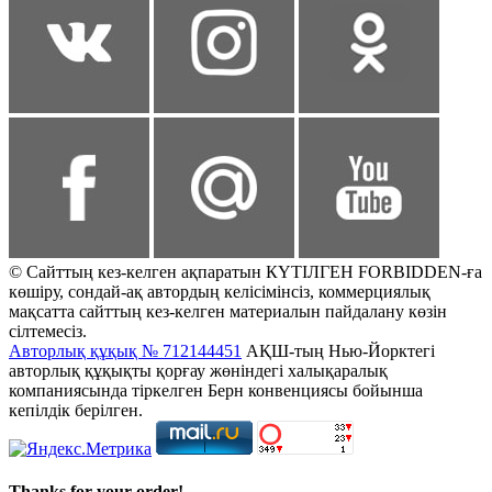
© Сайттың кез-келген ақпаратын КҮТІЛГЕН FORBIDDEN-ға
көшіру, сондай-ақ автордың келісімінсіз, коммерциялық
мақсатта сайттың кез-келген материалын пайдалану көзін
сілтемесіз.
Авторлық құқық № 712144451
АҚШ-тың Нью-Йорктегі
авторлық құқықты қорғау жөніндегі халықаралық
компаниясында тіркелген Берн конвенциясы бойынша
кепілдік берілген.
Thanks for your order!