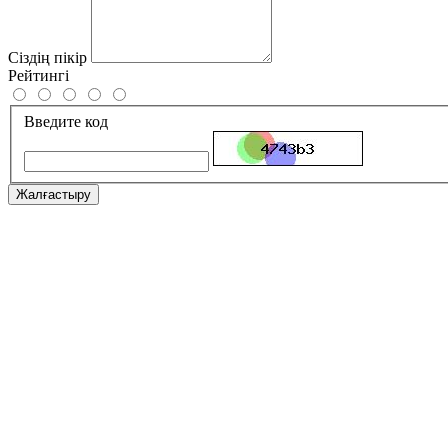
Сіздің пікір
Рейтингі
Введите код
Жалғастыру