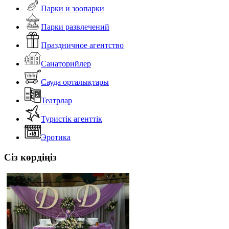
Парки и зоопарки
Парки развлечений
Праздничное агентство
Санаторийлер
Сауда орталықтары
Театрлар
Туристік агенттік
Эротика
Сіз көрдіңіз