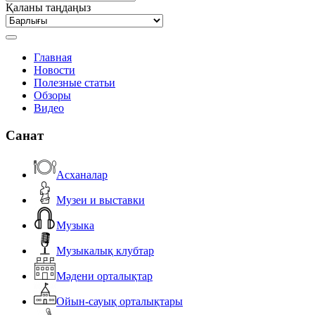
Қаланы таңдаңыз
Главная
Новости
Полезные статьи
Обзоры
Видео
Санат
Асханалар
Музеи и выставки
Музыка
Музыкалық клубтар
Мәдени орталықтар
Ойын-сауық орталықтары