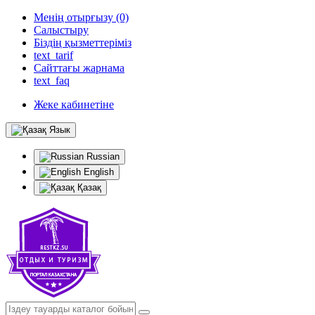
Менің отырғызу (0)
Салыстыру
Біздің қызметтеріміз
text_tarif
Сайттағы жарнама
text_faq
Жеке кабинетіне
Язык
Russian
English
Қазақ