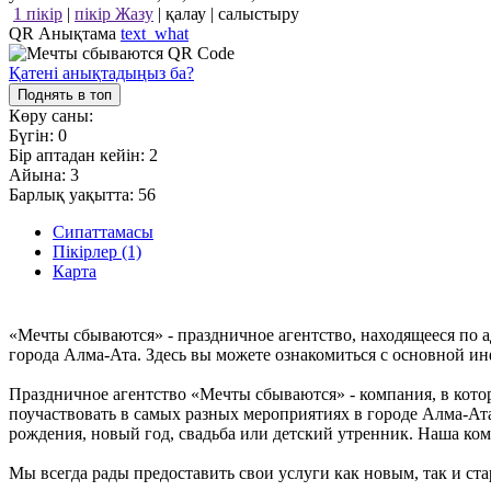
1 пікір
|
пікір Жазу
|
қалау
|
салыстыру
QR Анықтама
text_what
Қатені анықтадыңыз ба?
Поднять в топ
Көру саны:
Бүгін:
0
Бір аптадан кейін:
2
Айына:
3
Барлық уақытта:
56
Сипаттамасы
Пікірлер (1)
Карта
«Мечты сбываются» - праздничное агентство, находящееся по а
города Алма-Ата. Здесь вы можете ознакомиться с основной ин
Праздничное агентство «Мечты сбываются» - компания, в кот
поучаствовать в самых разных мероприятиях в городе Алма-Ата
рождения, новый год, свадьба или детский утренник. Наша ком
Мы всегда рады предоставить свои услуги как новым, так и ста