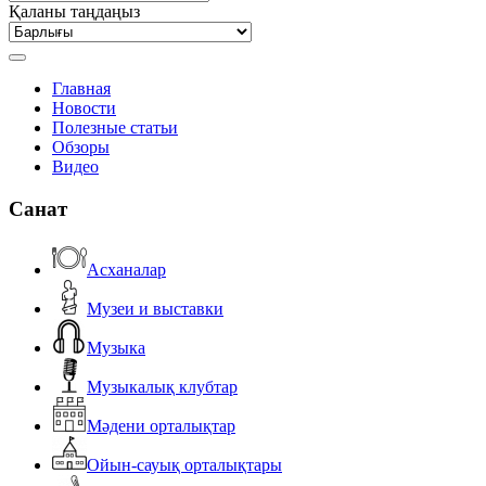
Қаланы таңдаңыз
Главная
Новости
Полезные статьи
Обзоры
Видео
Санат
Асханалар
Музеи и выставки
Музыка
Музыкалық клубтар
Мәдени орталықтар
Ойын-сауық орталықтары