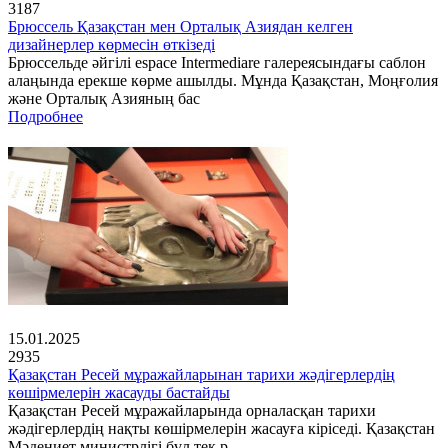
3187
Брюссель Қазақстан мен Орталық Азиядан келген
дизайнерлер көрмесін өткізеді
Брюссельде әйгілі espace Intermediare галереясындағы саблон
алаңында ерекше көрме ашылды. Мұнда Қазақстан, Моңғолия
және Орталық Азияның бас
Подробнее
15.01.2025
2935
Қазақстан Ресей мұражайларынан тарихи жәдігерлердің
көшірмелерін жасауды бастайды
Қазақстан Ресей мұражайларында орналасқан тарихи
жәдігерлердің нақты көшірмелерін жасауға кіріседі. Қазақстан
Мәдениет министрлігі бұл тек р