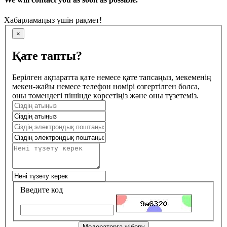
Хабарламаңыз үшін рақмет!
×
Қате тапты?
Берілген ақпаратта қате немесе қате тапсаңыз, мекеменің
мекен-жайы немесе телефон нөмірі өзгертілген болса,
оны төмендегі пішінде көрсетіңіз және оны түзетеміз.
Введите код
Модераторға жіберу