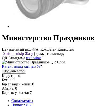
Министерство Праздников
Центральный пр., 44А, Кокшетау, Казахстан
0 пікір
|
пікір Жазу
|
қалау
|
салыстыру
QR Анықтама
text_what
Қатені анықтадыңыз ба?
Поднять в топ
Көру саны:
Бүгін:
0
Бір аптадан кейін:
0
Айына:
0
Барлық уақытта:
7
Сипаттамасы
Пікірлер (0)