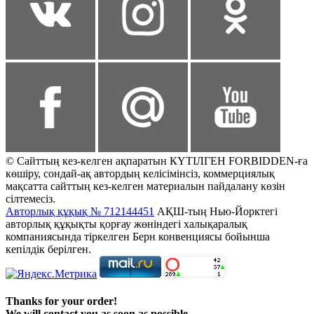
© Сайттың кез-келген ақпаратын КҮТІЛГЕН FORBIDDEN-ға
көшіру, сондай-ақ автордың келісімінсіз, коммерциялық
мақсатта сайттың кез-келген материалын пайдалану көзін
сілтемесіз.
Авторлық құқық № 712144451
АҚШ-тың Нью-Йорктегі
авторлық құқықты қорғау жөніндегі халықаралық
компаниясында тіркелген Берн конвенциясы бойынша
кепілдік берілген.
Thanks for your order!
We will contact you as soon as possible.