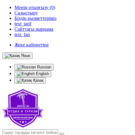
Менің отырғызу (0)
Салыстыру
Біздің қызметтеріміз
text_tarif
Сайттағы жарнама
text_faq
Жеке кабинетіне
Язык
Russian
English
Қазақ