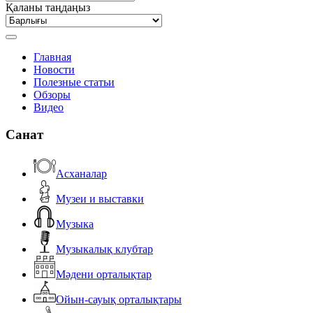
Қаланы таңдаңыз
Главная
Новости
Полезные статьи
Обзоры
Видео
Санат
Асханалар
Музеи и выставки
Музыка
Музыкалық клубтар
Мәдени орталықтар
Ойын-сауық орталықтары