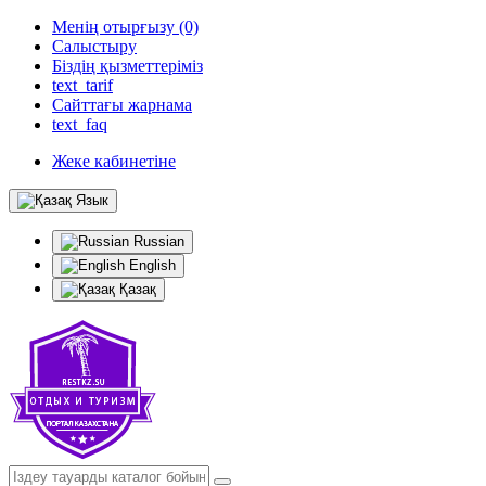
Менің отырғызу (0)
Салыстыру
Біздің қызметтеріміз
text_tarif
Сайттағы жарнама
text_faq
Жеке кабинетіне
Язык
Russian
English
Қазақ