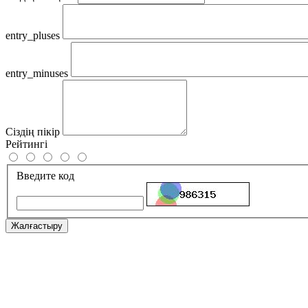
entry_pluses
entry_minuses
Сіздің пікір
Рейтингі
Введите код
Жалғастыру