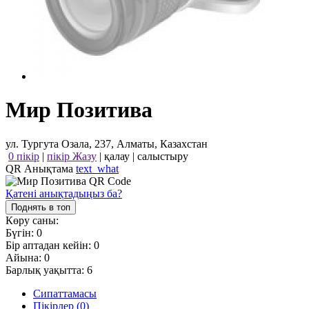
Мир Позитива
ул. Тургута Озала, 237, Алматы, Казахстан
0 пікір
|
пікір Жазу
|
қалау
|
салыстыру
QR Анықтама
text_what
Қатені анықтадыңыз ба?
Поднять в топ
Көру саны:
Бүгін:
0
Бір аптадан кейін:
0
Айына:
0
Барлық уақытта:
6
Сипаттамасы
Пікірлер (0)