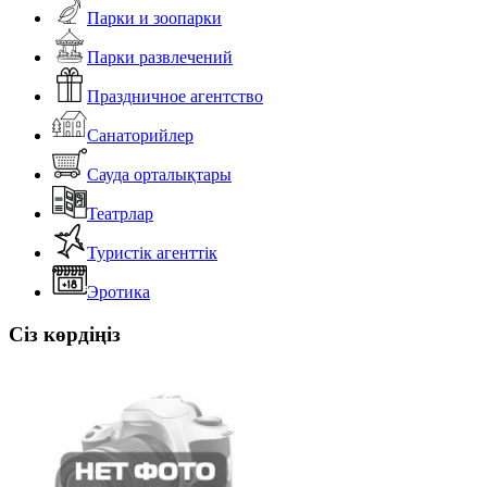
Парки и зоопарки
Парки развлечений
Праздничное агентство
Санаторийлер
Сауда орталықтары
Театрлар
Туристік агенттік
Эротика
Сіз көрдіңіз