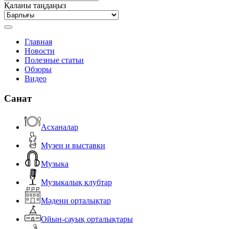
Қаланы таңдаңыз
Главная
Новости
Полезные статьи
Обзоры
Видео
Санат
Асханалар
Музеи и выставки
Музыка
Музыкалық клубтар
Мәдени орталықтар
Ойын-сауық орталықтары