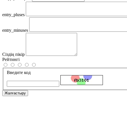
entry_pluses
entry_minuses
Сіздің пікір
Рейтингі
Введите код
Жалғастыру