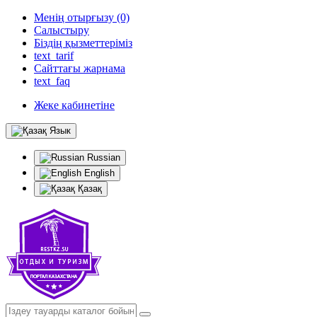
Менің отырғызу (0)
Салыстыру
Біздің қызметтеріміз
text_tarif
Сайттағы жарнама
text_faq
Жеке кабинетіне
Язык
Russian
English
Қазақ