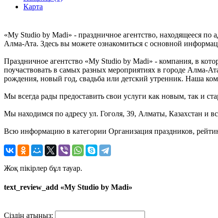
Карта
«My Studio by Madi» - праздничное агентство, находящееся по 
Алма-Ата. Здесь вы можете ознакомиться с основной информац
Праздничное агентство «My Studio by Madi» - компания, в кот
поучаствовать в самых разных мероприятиях в городе Алма-Ата
рождения, новый год, свадьба или детский утренник. Наша ком
Мы всегда рады предоставить свои услуги как новым, так и ста
Мы находимся по адресу ул. Гоголя, 39, Алматы, Казахстан и в
Всю информацию в категории Организация праздников, рейтинг
Жоқ пікірлер бұл тауар.
text_review_add «My Studio by Madi»
Сіздің атыңыз: