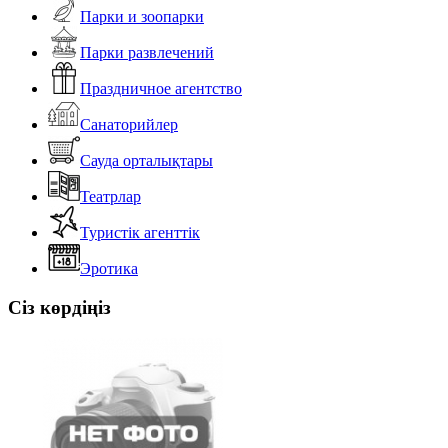
Парки и зоопарки
Парки развлечений
Праздничное агентство
Санаторийлер
Сауда орталықтары
Театрлар
Туристік агенттік
Эротика
Сіз көрдіңіз