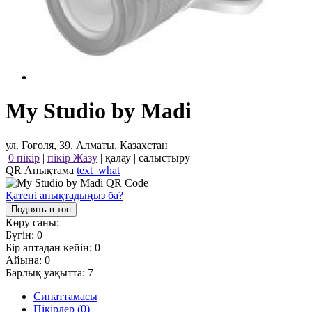
My Studio by Madi
ул. Гоголя, 39, Алматы, Казахстан
0 пікір
|
пікір Жазу
|
қалау
|
салыстыру
QR Анықтама
text_what
Қатені анықтадыңыз ба?
Поднять в топ
Көру саны:
Бүгін:
0
Бір аптадан кейін:
0
Айына:
0
Барлық уақытта:
7
Сипаттамасы
Пікірлер (0)