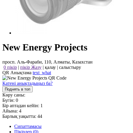
New Energy Projects
просп. Аль-Фараби, 110, Алматы, Казахстан
0 пікір
|
пікір Жазу
|
қалау
|
салыстыру
QR Анықтама
text_what
Қатені анықтадыңыз ба?
Поднять в топ
Көру саны:
Бүгін:
0
Бір аптадан кейін:
1
Айына:
4
Барлық уақытта:
44
Сипаттамасы
Пікірлер (0)