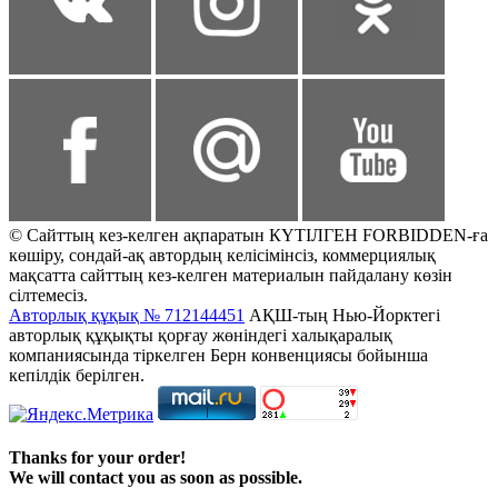
© Сайттың кез-келген ақпаратын КҮТІЛГЕН FORBIDDEN-ға
көшіру, сондай-ақ автордың келісімінсіз, коммерциялық
мақсатта сайттың кез-келген материалын пайдалану көзін
сілтемесіз.
Авторлық құқық № 712144451
АҚШ-тың Нью-Йорктегі
авторлық құқықты қорғау жөніндегі халықаралық
компаниясында тіркелген Берн конвенциясы бойынша
кепілдік берілген.
Thanks for your order!
We will contact you as soon as possible.