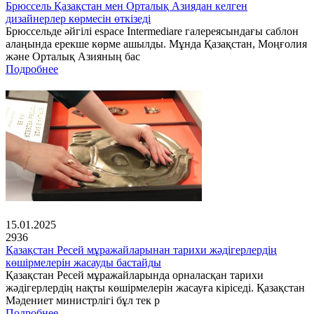
Брюссель Қазақстан мен Орталық Азиядан келген
дизайнерлер көрмесін өткізеді
Брюссельде әйгілі espace Intermediare галереясындағы саблон
алаңында ерекше көрме ашылды. Мұнда Қазақстан, Моңғолия
және Орталық Азияның бас
Подробнее
15.01.2025
2936
Қазақстан Ресей мұражайларынан тарихи жәдігерлердің
көшірмелерін жасауды бастайды
Қазақстан Ресей мұражайларында орналасқан тарихи
жәдігерлердің нақты көшірмелерін жасауға кіріседі. Қазақстан
Мәдениет министрлігі бұл тек р
Подробнее