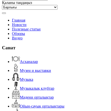
Қаланы таңдаңыз
Главная
Новости
Полезные статьи
Обзоры
Видео
Санат
Асханалар
Музеи и выставки
Музыка
Музыкалық клубтар
Мәдени орталықтар
Ойын-сауық орталықтары