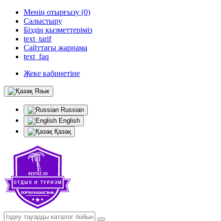
Менің отырғызу (0)
Салыстыру
Біздің қызметтеріміз
text_tarif
Сайттағы жарнама
text_faq
Жеке кабинетіне
Язык
Russian
English
Қазақ