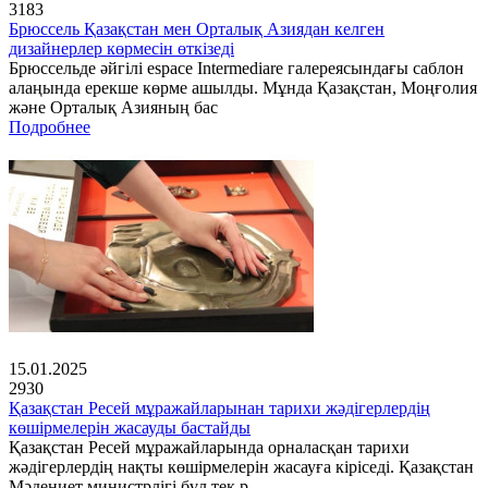
3183
Брюссель Қазақстан мен Орталық Азиядан келген
дизайнерлер көрмесін өткізеді
Брюссельде әйгілі espace Intermediare галереясындағы саблон
алаңында ерекше көрме ашылды. Мұнда Қазақстан, Моңғолия
және Орталық Азияның бас
Подробнее
15.01.2025
2930
Қазақстан Ресей мұражайларынан тарихи жәдігерлердің
көшірмелерін жасауды бастайды
Қазақстан Ресей мұражайларында орналасқан тарихи
жәдігерлердің нақты көшірмелерін жасауға кіріседі. Қазақстан
Мәдениет министрлігі бұл тек р