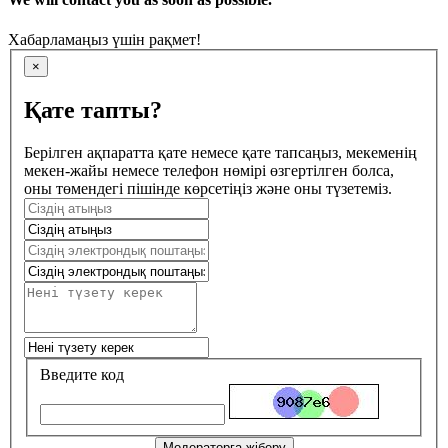
Хабарламаңыз үшін рақмет!
×
Қате тапты?
Берілген ақпаратта қате немесе қате тапсаңыз, мекеменің
мекен-жайы немесе телефон нөмірі өзгертілген болса,
оны төмендегі пішінде көрсетіңіз және оны түзетеміз.
Введите код
Модераторға жіберу