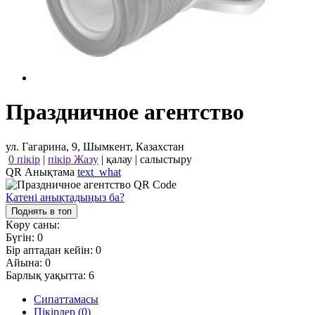
Праздничное агентство
ул. Гагарина, 9, Шымкент, Казахстан
0 пікір
|
пікір Жазу
|
қалау
|
салыстыру
QR Анықтама
text_what
Қатені анықтадыңыз ба?
Поднять в топ
Көру саны:
Бүгін:
0
Бір аптадан кейін:
0
Айына:
0
Барлық уақытта:
6
Сипаттамасы
Пікірлер (0)