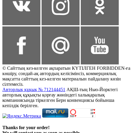
© Сайттың кез-келген ақпаратын КҮТІЛГЕН FORBIDDEN-ға
көшіру, сондай-ақ автордың келісімінсіз, коммерциялық
мақсатта сайттың кез-келген материалын пайдалану көзін
сілтемесіз.
Авторлық құқық № 712144451
АҚШ-тың Нью-Йорктегі
авторлық құқықты қорғау жөніндегі халықаралық
компаниясында тіркелген Берн конвенциясы бойынша
кепілдік берілген.
Thanks for your order!
We will contact you as soon as possible.