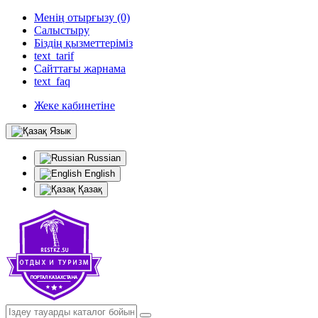
Менің отырғызу (0)
Салыстыру
Біздің қызметтеріміз
text_tarif
Сайттағы жарнама
text_faq
Жеке кабинетіне
Язык
Russian
English
Қазақ