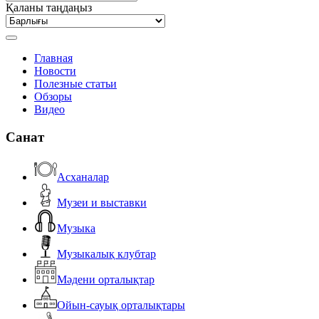
Қаланы таңдаңыз
Главная
Новости
Полезные статьи
Обзоры
Видео
Санат
Асханалар
Музеи и выставки
Музыка
Музыкалық клубтар
Мәдени орталықтар
Ойын-сауық орталықтары