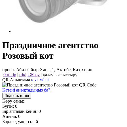
Праздничное агентство
Розовый кот
просп. Абилкайыр Хана, 1, Актобе, Казахстан
0 пікір
|
пікір Жазу
|
қалау
|
салыстыру
QR Анықтама
text_what
Қатені анықтадыңыз ба?
Поднять в топ
Көру саны:
Бүгін:
0
Бір аптадан кейін:
0
Айына:
0
Барлық уақытта:
6