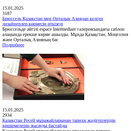
15.01.2025
3187
Брюссель Қазақстан мен Орталық Азиядан келген
дизайнерлер көрмесін өткізеді
Брюссельде әйгілі espace Intermediare галереясындағы саблон
алаңында ерекше көрме ашылды. Мұнда Қазақстан, Моңғолия
және Орталық Азияның бас
Подробнее
15.01.2025
2934
Қазақстан Ресей мұражайларынан тарихи жәдігерлердің
көшірмелерін жасауды бастайды
Қазақстан Ресей мұражайларында орналасқан тарихи