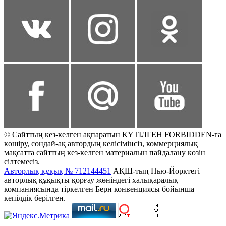
© Сайттың кез-келген ақпаратын КҮТІЛГЕН FORBIDDEN-ға
көшіру, сондай-ақ автордың келісімінсіз, коммерциялық
мақсатта сайттың кез-келген материалын пайдалану көзін
сілтемесіз.
Авторлық құқық № 712144451
АҚШ-тың Нью-Йорктегі
авторлық құқықты қорғау жөніндегі халықаралық
компаниясында тіркелген Берн конвенциясы бойынша
кепілдік берілген.