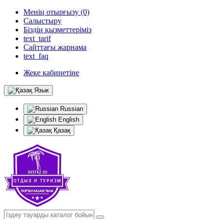
Менің отырғызу (0)
Салыстыру
Біздің қызметтеріміз
text_tarif
Сайттағы жарнама
text_faq
Жеке кабинетіне
Язык
Russian
English
Қазақ