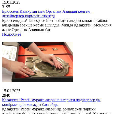
15.01.2025
3195
Брюссель Қазақстан мен Орталық Азиядан келген
дизайнерлер көрмесін өткізеді
Брюссельде әйгілі espace Intermediare галереясындағы саблон
алаңында ерекше көрме ашылды. Мұнда Қазақстан, Моңғолия
және Орталық Азияның бас
Подробнее
15.01.2025
2940
Қазақстан Ресей мұражайларынан тарихи жәдігерлердің
көшірмелерін жасауды бастайды
Қазақстан Ресей мұражайларында орналасқан тарихи
жәдігерлердің нақты көшірмелерін жасауға кіріседі. Қазақстан