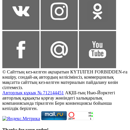
© Сайттың кез-келген ақпаратын КҮТІЛГЕН FORBIDDEN-ға
көшіру, сондай-ақ автордың келісімінсіз, коммерциялық
мақсатта сайттың кез-келген материалын пайдалану көзін
сілтемесіз.
Авторлық құқық № 712144451
АҚШ-тың Нью-Йорктегі
авторлық құқықты қорғау жөніндегі халықаралық
компаниясында тіркелген Берн конвенциясы бойынша
кепілдік берілген.
Thanks for your order!