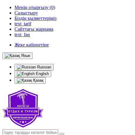
Менің отырғызу (0)
Салыстыру
Біздің қызметтеріміз
text_tarif
Сайттағы жарнама
text_faq
Жеке кабинетіне
Язык
Russian
English
Қазақ