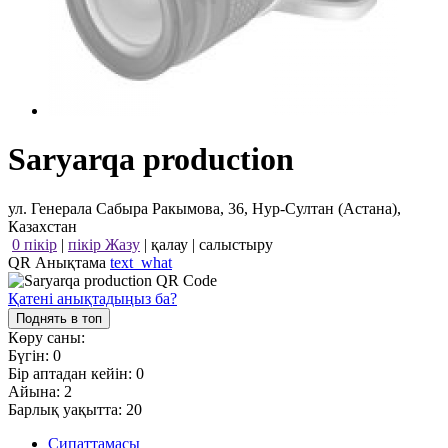
Saryarqa production
ул. Генерала Сабыра Ракымова, 36, Нур-Султан (Астана),
Казахстан
0 пікір
|
пікір Жазу
|
қалау
|
салыстыру
QR Анықтама
text_what
Қатені анықтадыңыз ба?
Поднять в топ
Көру саны:
Бүгін:
0
Бір аптадан кейін:
0
Айына:
2
Барлық уақытта:
20
Сипаттамасы