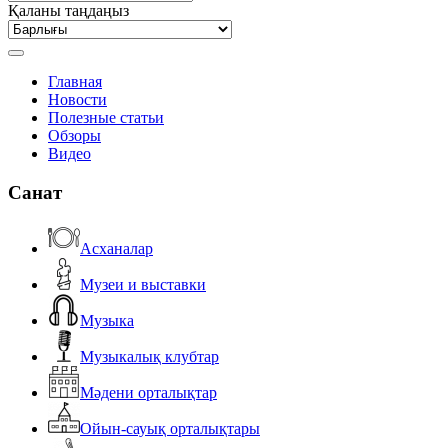
Қаланы таңдаңыз
Главная
Новости
Полезные статьи
Обзоры
Видео
Санат
Асханалар
Музеи и выставки
Музыка
Музыкалық клубтар
Мәдени орталықтар
Ойын-сауық орталықтары