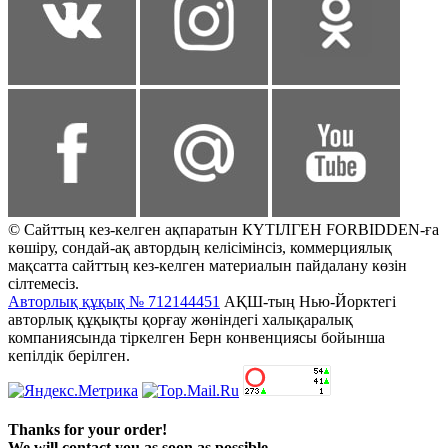
© Сайттың кез-келген ақпаратын КҮТІЛГЕН FORBIDDEN-ға
көшіру, сондай-ақ автордың келісімінсіз, коммерциялық
мақсатта сайттың кез-келген материалын пайдалану көзін
сілтемесіз.
Авторлық құқық № 712144451
АҚШ-тың Нью-Йорктегі
авторлық құқықты қорғау жөніндегі халықаралық
компаниясында тіркелген Берн конвенциясы бойынша
кепілдік берілген.
Thanks for your order!
We will contact you as soon as possible.