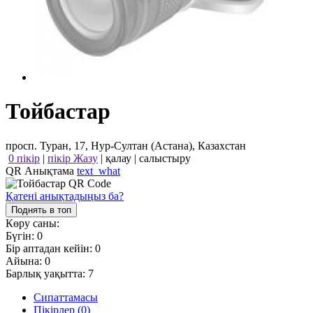
Тойбастар
просп. Туран, 17, Нур-Султан (Астана), Казахстан
0 пікір
|
пікір Жазу
|
қалау
|
салыстыру
QR Анықтама
text_what
Қатені анықтадыңыз ба?
Поднять в топ
Көру саны:
Бүгін:
0
Бір аптадан кейін:
0
Айына:
0
Барлық уақытта:
7
Сипаттамасы
Пікірлер (0)