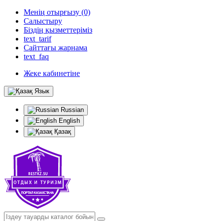
Менің отырғызу (0)
Салыстыру
Біздің қызметтеріміз
text_tarif
Сайттағы жарнама
text_faq
Жеке кабинетіне
Язык
Russian
English
Қазақ