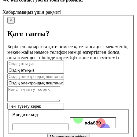
Хабарламаңыз үшін рақмет!
×
Қате тапты?
Берілген ақпаратта қате немесе қате тапсаңыз, мекеменің
мекен-жайы немесе телефон нөмірі өзгертілген болса,
оны төмендегі пішінде көрсетіңіз және оны түзетеміз.
Введите код
Модераторға жіберу