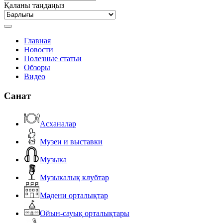
Қаланы таңдаңыз
Главная
Новости
Полезные статьи
Обзоры
Видео
Санат
Асханалар
Музеи и выставки
Музыка
Музыкалық клубтар
Мәдени орталықтар
Ойын-сауық орталықтары