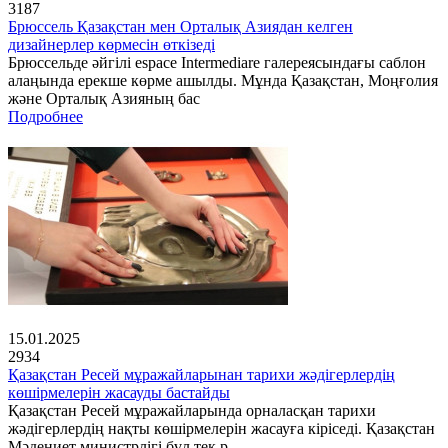
3187
Брюссель Қазақстан мен Орталық Азиядан келген
дизайнерлер көрмесін өткізеді
Брюссельде әйгілі espace Intermediare галереясындағы саблон
алаңында ерекше көрме ашылды. Мұнда Қазақстан, Моңғолия
және Орталық Азияның бас
Подробнее
15.01.2025
2934
Қазақстан Ресей мұражайларынан тарихи жәдігерлердің
көшірмелерін жасауды бастайды
Қазақстан Ресей мұражайларында орналасқан тарихи
жәдігерлердің нақты көшірмелерін жасауға кіріседі. Қазақстан
Мәдениет министрлігі бұл тек р