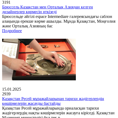
3191
Брюссель Қазақстан мен Орталық Азиядан келген
дизайнерлер көрмесін өткізеді
Брюссельде әйгілі espace Intermediare галереясындағы саблон
алаңында ерекше көрме ашылды. Мұнда Қазақстан, Моңғолия
және Орталық Азияның бас
Подробнее
15.01.2025
2939
Қазақстан Ресей мұражайларынан тарихи жәдігерлердің
көшірмелерін жасауды бастайды
Қазақстан Ресей мұражайларында орналасқан тарихи
жәдігерлердің нақты көшірмелерін жасауға кіріседі. Қазақстан
Мәдениет министрлігі бұл тек р