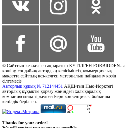
© Сайттың кез-келген ақпаратын КҮТІЛГЕН FORBIDDEN-ға
көшіру, сондай-ақ автордың келісімінсіз, коммерциялық
мақсатта сайттың кез-келген материалын пайдалану көзін
сілтемесіз.
Авторлық құқық № 712144451
АҚШ-тың Нью-Йорктегі
авторлық құқықты қорғау жөніндегі халықаралық
компаниясында тіркелген Берн конвенциясы бойынша
кепілдік берілген.
Thanks for your order!
We will contact you as soon as possible.