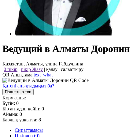
Ведущий в Алматы Доронин
Казахстан, Алматы, улица Габдуллина
0 пікір
|
пікір Жазу
|
қалау
|
салыстыру
QR Анықтама
text_what
Қатені анықтадыңыз ба?
Поднять в топ
Көру саны:
Бүгін:
0
Бір аптадан кейін:
0
Айына:
0
Барлық уақытта:
8
Сипаттамасы
Пікірлер (0)