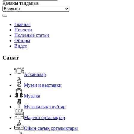
Қаланы таңдаңыз
Главная
Новости
Полезные статьи
Обзоры
Видео
Санат
Асханалар
Музеи и выставки
Музыка
Музыкалық клубтар
Мәдени орталықтар
Ойын-сауық орталықтары