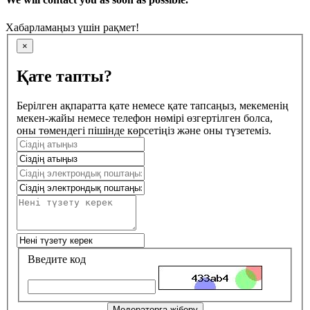
Хабарламаңыз үшін рақмет!
×
Қате тапты?
Берілген ақпаратта қате немесе қате тапсаңыз, мекеменің
мекен-жайы немесе телефон нөмірі өзгертілген болса,
оны төмендегі пішінде көрсетіңіз және оны түзетеміз.
Введите код
Модераторға жіберу