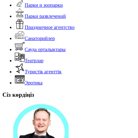
Парки и зоопарки
Парки развлечений
Праздничное агентство
Санаторийлер
Сауда орталықтары
Театрлар
Туристік агенттік
Эротика
Сіз көрдіңіз