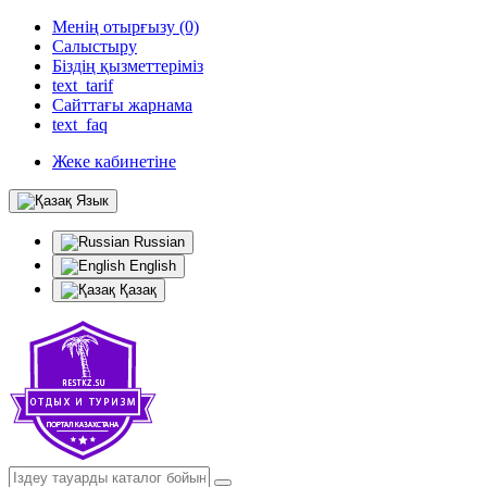
Менің отырғызу (0)
Салыстыру
Біздің қызметтеріміз
text_tarif
Сайттағы жарнама
text_faq
Жеке кабинетіне
Язык
Russian
English
Қазақ