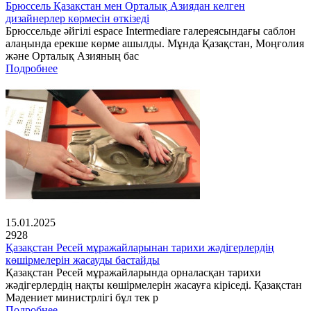
Брюссель Қазақстан мен Орталық Азиядан келген
дизайнерлер көрмесін өткізеді
Брюссельде әйгілі espace Intermediare галереясындағы саблон
алаңында ерекше көрме ашылды. Мұнда Қазақстан, Моңғолия
және Орталық Азияның бас
Подробнее
15.01.2025
2928
Қазақстан Ресей мұражайларынан тарихи жәдігерлердің
көшірмелерін жасауды бастайды
Қазақстан Ресей мұражайларында орналасқан тарихи
жәдігерлердің нақты көшірмелерін жасауға кіріседі. Қазақстан
Мәдениет министрлігі бұл тек р
Подробнее