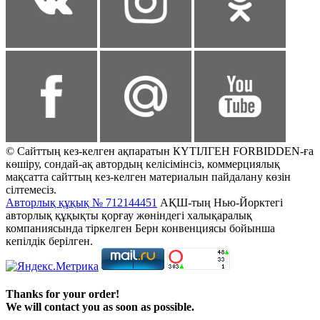
© Сайттың кез-келген ақпаратын КҮТІЛГЕН FORBIDDEN-ға
көшіру, сондай-ақ автордың келісімінсіз, коммерциялық
мақсатта сайттың кез-келген материалын пайдалану көзін
сілтемесіз.
Авторлық құқық № 712144451
АҚШ-тың Нью-Йорктегі
авторлық құқықты қорғау жөніндегі халықаралық
компаниясында тіркелген Берн конвенциясы бойынша
кепілдік берілген.
Thanks for your order!
We will contact you as soon as possible.