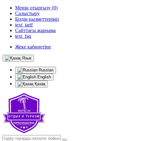
Менің отырғызу (0)
Салыстыру
Біздің қызметтеріміз
text_tarif
Сайттағы жарнама
text_faq
Жеке кабинетіне
Язык
Russian
English
Қазақ