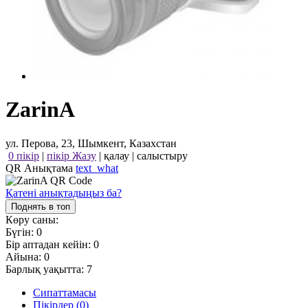
ZarinA
ул. Перова, 23, Шымкент, Казахстан
0 пікір
|
пікір Жазу
|
қалау
|
салыстыру
QR Анықтама
text_what
Қатені анықтадыңыз ба?
Поднять в топ
Көру саны:
Бүгін:
0
Бір аптадан кейін:
0
Айына:
0
Барлық уақытта:
7
Сипаттамасы
Пікірлер (0)