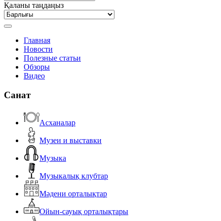
Қаланы таңдаңыз
Главная
Новости
Полезные статьи
Обзоры
Видео
Санат
Асханалар
Музеи и выставки
Музыка
Музыкалық клубтар
Мәдени орталықтар
Ойын-сауық орталықтары