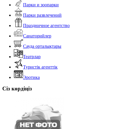
Парки и зоопарки
Парки развлечений
Праздничное агентство
Санаторийлер
Сауда орталықтары
Театрлар
Туристік агенттік
Эротика
Сіз көрдіңіз