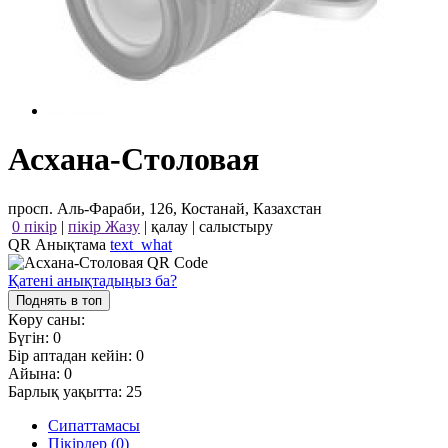
Асхана-Столовая
просп. Аль-Фараби, 126, Костанай, Казахстан
0 пікір
|
пікір Жазу
|
қалау
|
салыстыру
QR Анықтама
text_what
Қатені анықтадыңыз ба?
Поднять в топ
Көру саны:
Бүгін:
0
Бір аптадан кейін:
0
Айына:
0
Барлық уақытта:
25
Сипаттамасы
Пікірлер (0)