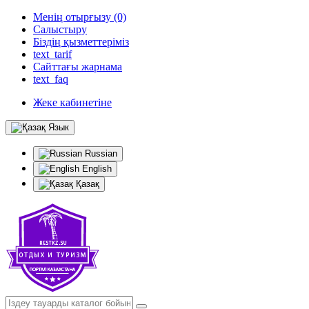
Менің отырғызу (0)
Салыстыру
Біздің қызметтеріміз
text_tarif
Сайттағы жарнама
text_faq
Жеке кабинетіне
Язык
Russian
English
Қазақ