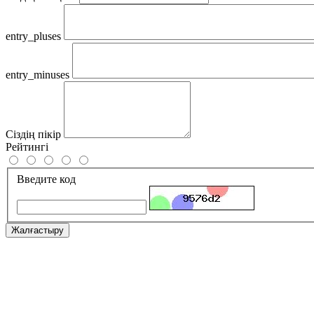
entry_pluses
entry_minuses
Сіздің пікір
Рейтингі
Введите код
Жалғастыру