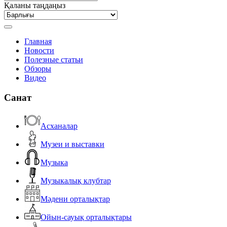
Қаланы таңдаңыз
Главная
Новости
Полезные статьи
Обзоры
Видео
Санат
Асханалар
Музеи и выставки
Музыка
Музыкалық клубтар
Мәдени орталықтар
Ойын-сауық орталықтары