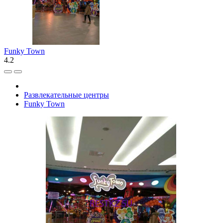
Funky Town
4.2
Развлекательные центры
Funky Town