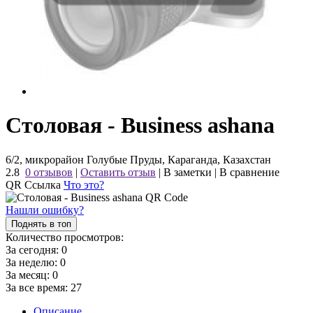
Столовая - Business ashana
6/2, микрорайон Голубые Пруды, Караганда, Казахстан
2.8
0 отзывов
|
Оставить отзыв
|
В заметки
|
В сравнение
QR Ссылка
Что это?
Нашли ошибку?
Поднять в топ
Количество просмотров:
За сегодня:
0
За неделю:
0
За месяц:
0
За все время:
27
Описание