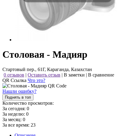
Столовая - Мадияр
Стартовый пер., 61Г, Караганда, Казахстан
0 отзывов
|
Оставить отзыв
|
В заметки
|
В сравнение
QR Ссылка
Что это?
Нашли ошибку?
Поднять в топ
Количество просмотров:
За сегодня:
0
За неделю:
0
За месяц:
0
За все время:
23
Описание