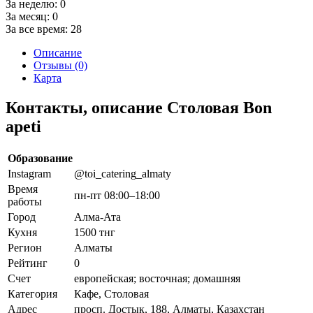
За неделю:
0
За месяц:
0
За все время:
28
Описание
Отзывы (0)
Карта
Контакты, описание Столовая Bon
apeti
Образование
Instagram
@toi_catering_almaty
Время
пн-пт 08:00–18:00
работы
Город
Алма-Ата
Кухня
1500 тнг
Регион
Алматы
Рейтинг
0
Счет
европейская; восточная; домашняя
Категория
Кафе, Столовая
Адрес
просп. Достык, 188, Алматы, Казахстан